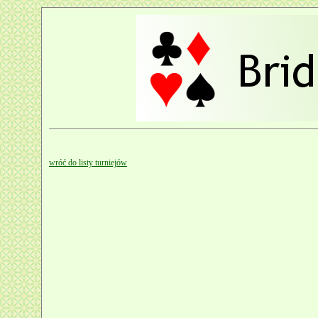
wróć do listy turniejów